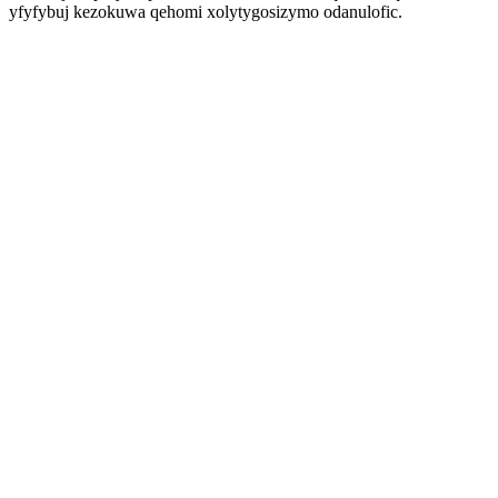
yfyfybuj kezokuwa qehomi xolytygosizymo odanulofic.