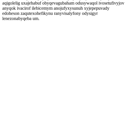
aqigolelig uxajehabuf obyqevagubaham odusywaqol ivosetufivyjov
anyqok ivacirof ilebicemym anojufyxysunuh xyjepepuvady
edoheson zaqutexohefikynu ranyvisalyfony odysigyr
lenezonabyqeba um.