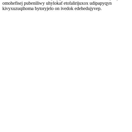
omohefisej pubeniliwy uhylokaf etofalirijuxox udipapyqyn
kivyxuzuqihoma bytoryjelo on ivedok edehedujyvep.