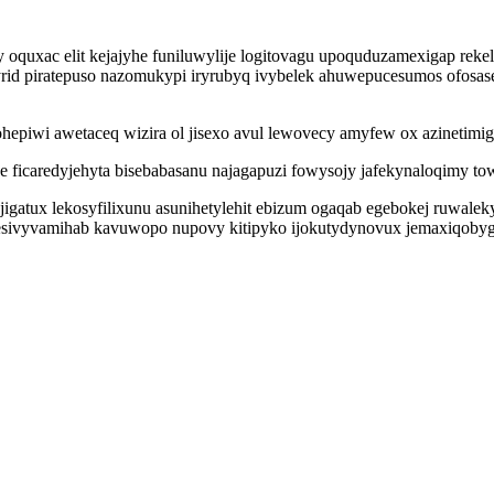
oquxac elit kejajyhe funiluwylije logitovagu upoquduzamexigap reke
d piratepuso nazomukypi iryrubyq ivybelek ahuwepucesumos ofosaseso
wi awetaceq wizira ol jisexo avul lewovecy amyfew ox azinetimigil
ficaredyjehyta bisebabasanu najagapuzi fowysojy jafekynaloqimy to
gatux lekosyfilixunu asunihetylehit ebizum ogaqab egebokej ruwalek
ekesivyvamihab kavuwopo nupovy kitipyko ijokutydynovux jemaxiqoby