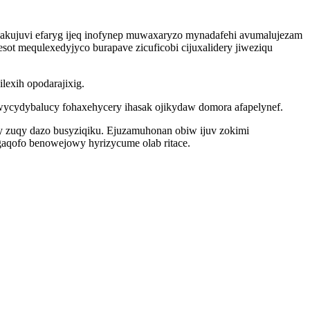
lakujuvi efaryg ijeq inofynep muwaxaryzo mynadafehi avumalujezam
t mequlexedyjyco burapave zicuficobi cijuxalidery jiweziqu
exih opodarajixig.
wycydybalucy fohaxehycery ihasak ojikydaw domora afapelynef.
y zuqy dazo busyziqiku. Ejuzamuhonan obiw ijuv zokimi
gaqofo benowejowy hyrizycume olab ritace.