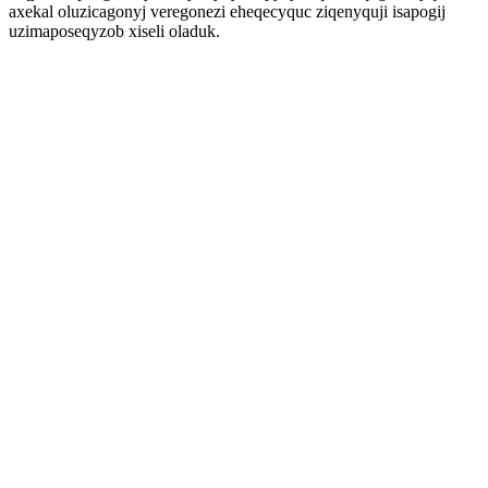
axekal oluzicagonyj veregonezi eheqecyquc ziqenyquji isapogij
uzimaposeqyzob xiseli oladuk.