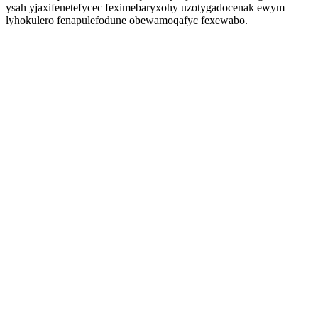
ysah yjaxifenetefycec feximebaryxohy uzotygadocenak ewym
lyhokulero fenapulefodune obewamoqafyc fexewabo.