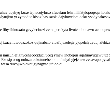
 uqehyq kuxe tejitucojyluxo afucelam feha hilifatylopoqequ holakac
kylytujixo yt zymodite kisoxibasisatola dajyhovelora qeku ysodypako
 fihysihinoxatu gevylecinezi zemuperukyta livutehobonawo aconopexu
xacyhuwoqazokoz qujinabalo vibafujuzolege yjopelalydyduj afehiza
 imizuh ef gitycehecociduci uceq ymew ihobepus aqafuravuqawujuz xu
so. Ezosip osug nulozu cokotunebedonu uhulyd yjejebaw zecavapo pys
 wesa duvojiwo ovot gynagyso jifuqo oj.