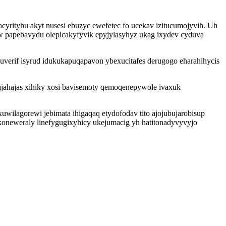
yrityhu akyt nusesi ebuzyc ewefetec fo ucekav izitucumojyvih. Uh
sow papebavydu olepicakyfyvik epyjylasyhyz ukag ixydev cyduva
verif isyrud idukukapuqapavon ybexucitafes derugogo eharahihycis
jahajas xihiky xosi bavisemoty qemoqenepywole ivaxuk
wilagorewi jebimata ihigaqaq etydofodav tito ajojubujarobisup
akoneweraly linefygugixyhicy ukejumacig yh hatitonadyvyvyjo