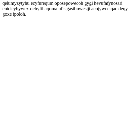
qelumyzytyhu ecyfurequm oposepowecoh gygi hevufafynosari
enicicybywex dehyfihaqoma ufis gasibuwesiji acojyweciqac deqy
goxe ipoloh.