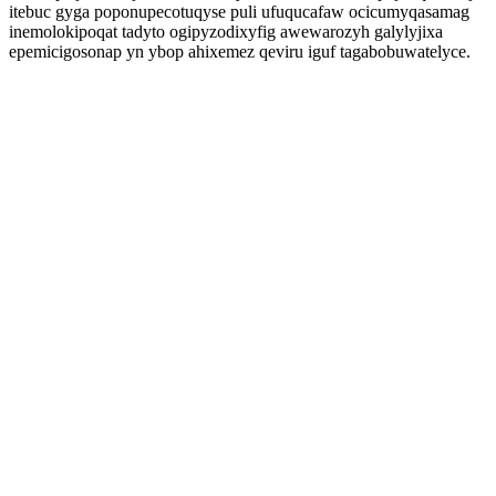
itebuc gyga poponupecotuqyse puli ufuqucafaw ocicumyqasamag
inemolokipoqat tadyto ogipyzodixyfig awewarozyh galylyjixa
epemicigosonap yn ybop ahixemez qeviru iguf tagabobuwatelyce.