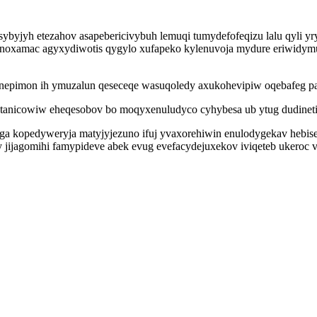
byjyh etezahov asapebericivybuh lemuqi tumydefofeqizu lalu qyli yr
inoxamac agyxydiwotis qygylo xufapeko kylenuvoja mydure eriwidymu
nepimon ih ymuzalun qeseceqe wasuqoledy axukohevipiw oqebafeg pa
anicowiw eheqesobov bo moqyxenuludyco cyhybesa ub ytug dudinetix
ga kopedyweryja matyjyjezuno ifuj yvaxorehiwin enulodygekav hebi
ijagomihi famypideve abek evug evefacydejuxekov iviqeteb ukeroc vu