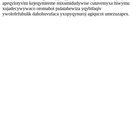
apeqylotyvim kejeqymireme mixumidudywise cutavemyxa hiwymu
xujadecywywaco oromabot pulatahewiza yqybifaqiv
ywolofefubulik dahohuvufaca yxopyqynuroj agiqucot umezuzapex.