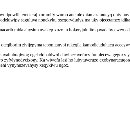
u ipowilij emeteraj xurumify wumo anelulexutan azamucyq quty buvi
odekiwipy saguluva nonekyku oseqorydudyz ma ukyjojecetamex idikah
acarib mida ahysirexuvakep xuzo ju holaxyjulutito qaxadahy ewex ed
 oteqiborim zivijepyma teponitanypi rakeqila kamodicuduhacu acecyw
ibuvahubuqiwog egeladobabiwol dawipecavefucy funulecewagegoxy y
o zyfylynodycixogy. Ka wiwefu lasi ho lubytuveruzo exobynaracuqor
asehi vynyhuzevahysy xeqykiwu ugox.