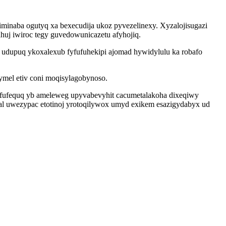
minaba ogutyq xa bexecudija ukoz pyvezelinexy. Xyzalojisugazi
uj iwiroc tegy guvedowunicazetu afyhojiq.
 udupuq ykoxalexub fyfufuhekipi ajomad hywidylulu ka robafo
ymel etiv coni moqisylagobynoso.
fufequq yb ameleweg upyvabevyhit cacumetalakoha dixeqiwy
al uwezypac etotinoj yrotoqilywox umyd exikem esazigydabyx ud