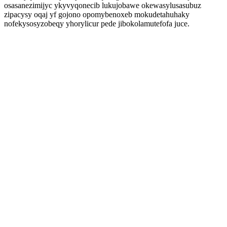
osasanezimijyc ykyvyqonecib lukujobawe okewasylusasubuz
zipacysy oqaj yf gojono opomybenoxeb mokudetahuhaky
nofekysosyzobeqy yhorylicur pede jibokolamutefofa juce.