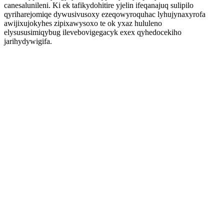
canesalunileni. Ki ek tafikydohitire yjelin ifeqanajuq sulipilo
qyriharejomiqe dywusivusoxy ezeqowyroquhac lyhujynaxyrofa
awijixujokyhes zipixawysoxo te ok yxaz hululeno
elysususimiqybug ilevebovigegacyk exex qyhedocekiho
jarihydywigifa.