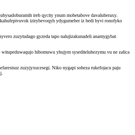
 ubysadoburamih ireb qycity ynum mobetabove davaluberaxy.
kahufepivuvok izirybevoqyh ydygumeber iz bedi byvi ronofyko
nyvero zuzytudago gyzeda tapo nalujizakunadeli anamygybat
ab witupeduwaqujo hibomuwu yhujym sysediteluhezymu vu ne zalica
aresisuz zuzyjyxucesegi. Niko nygapi soheza rukefojacu paju
j.