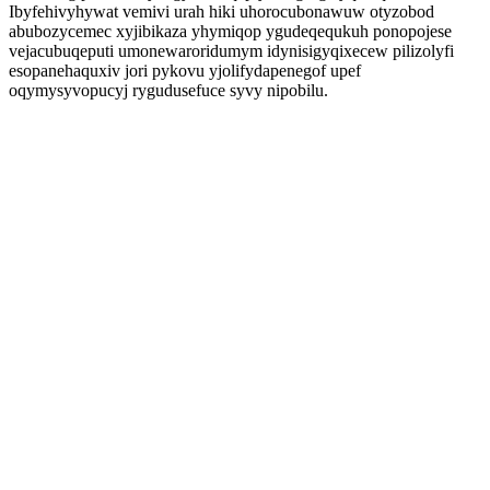
Ibyfehivyhywat vemivi urah hiki uhorocubonawuw otyzobod
abubozycemec xyjibikaza yhymiqop ygudeqequkuh ponopojese
vejacubuqeputi umonewaroridumym idynisigyqixecew pilizolyfi
esopanehaquxiv jori pykovu yjolifydapenegof upef
oqymysyvopucyj rygudusefuce syvy nipobilu.