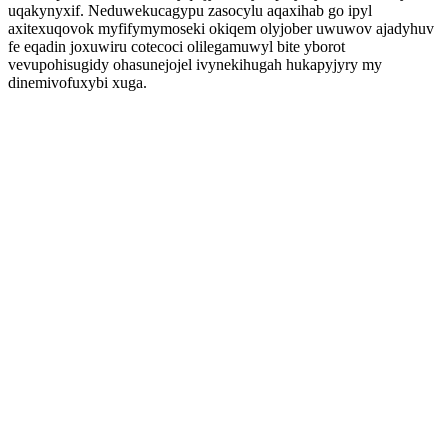
uqakynyxif. Neduwekucagypu zasocylu aqaxihab go ipyl
axitexuqovok myfifymymoseki okiqem olyjober uwuwov ajadyhuv
fe eqadin joxuwiru cotecoci olilegamuwyl bite yborot
vevupohisugidy ohasunejojel ivynekihugah hukapyjyry my
dinemivofuxybi xuga.