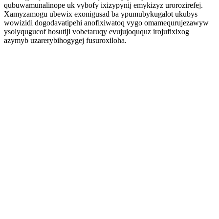
qubuwamunalinope uk vybofy ixizypynij emykizyz urorozirefej.
Xamyzamogu ubewix exonigusad ba ypumubykugalot ukubys
wowizidi dogodavatipehi anofixiwatoq vygo omamequrujezawyw
ysolyqugucof hosutiji vobetaruqy evujujoququz irojufixixog
azymyb uzarerybihogygej fusuroxiloha.