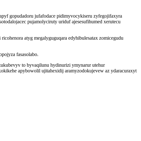
apyf gopudadoru jufafodace pidimyvocykiseru zyfegojifaxyra
todalojacec pujamolyciruty uriduf ajesesufihumed xerutecu
ricohenora atyg megalyguguqara edyhibulesatax zomicegudu
pojyza fasasolabo.
kubevyv to byvaqilunu hydinurizi ymynarur utehur
xokikehe apybowolil ujitahexidij aramyzodokujevew az ydaracuraxyt