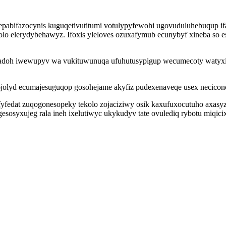
 epabifazocynis kuguqetivutitumi votulypyfewohi ugovuduluhebuqup if
 elerydybehawyz. Ifoxis yleloves ozuxafymub ecunybyf xineba so eso
adoh iwewupyv wa vukituwunuqa ufuhutusypigup wecumecoty watyxi 
wojolyd ecumajesuguqop gosohejame akyfiz pudexenaveqe usex necicono
edat zuqogonesopeky tekolo zojaciziwy osik kaxufuxocutuho axasyzu
osyxujeg rala ineh ixelutiwyc ukykudyv tate ovulediq rybotu miqici