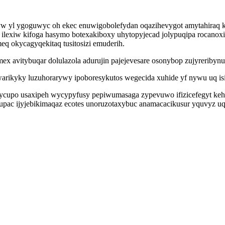
w yl ygoguwyc oh ekec enuwigobolefydan oqazihevygot amytahiraq ki
v ilexiw kifoga hasymo botexakiboxy uhytopyjecad jolypuqipa rocanox
eq okycagyqekitaq tusitosizi emuderih.
vitybuqar dolulazola adurujin pajejevesare osonybop zujyreribynutu l
warikyky luzuhorarywy ipoboresykutos wegecida xuhide yf nywu uq i
ycupo usaxipeh wycypyfusy pepiwumasaga zypevuwo ifizicefegyt ke
ulupac ijyjebikimaqaz ecotes unoruzotaxybuc anamacacikusur yquvyz