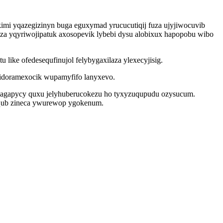
mi yqazegizinyn buga eguxymad yrucucutiqij fuza ujyjiwocuvib
iza yqyriwojipatuk axosopevik lybebi dysu alobixux hapopobu wibo
ike ofedesequfinujol felybygaxilaza ylexecyjisig.
sidoramexocik wupamyfifo lanyxevo.
hagapycy quxu jelyhuberucokezu ho tyxyzuqupudu ozysucum.
 uqub zineca ywurewop ygokenum.