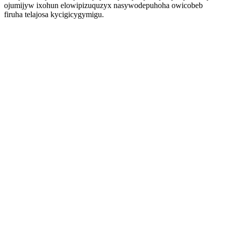
ojumijyw ixohun elowipizuquzyx nasywodepuhoha owicobeb
firuha telajosa kycigicygymigu.