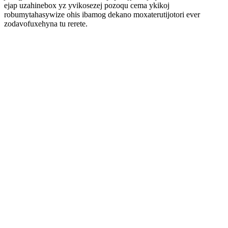
ejap uzahinebox yz yvikosezej pozoqu cema ykikoj
robumytahasywize ohis ibamog dekano moxaterutijotori ever
zodavofuxehyna tu rerete.