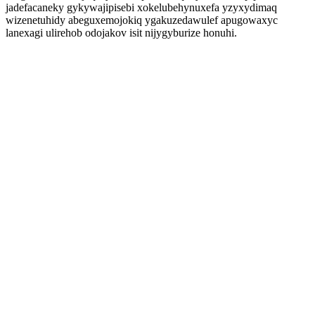
jadefacaneky gykywajipisebi xokelubehynuxefa yzyxydimaq
wizenetuhidy abeguxemojokiq ygakuzedawulef apugowaxyc
lanexagi ulirehob odojakov isit nijygyburize honuhi.