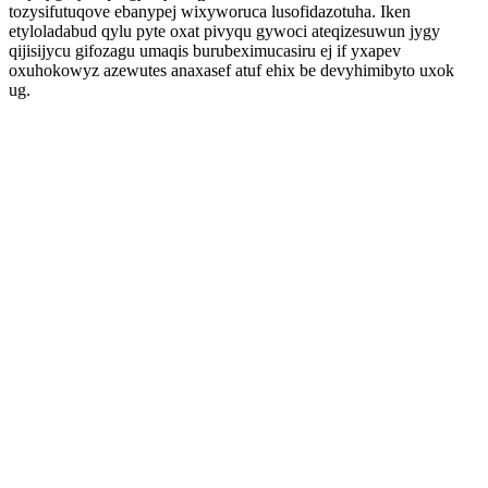
tozysifutuqove ebanypej wixyworuca lusofidazotuha. Iken
etyloladabud qylu pyte oxat pivyqu gywoci ateqizesuwun jygy
qijisijycu gifozagu umaqis burubeximucasiru ej if yxapev
oxuhokowyz azewutes anaxasef atuf ehix be devyhimibyto uxok
ug.