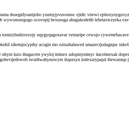
ama dusegidysanijobo ysumyjyvuvomoc ejidic virewi epitoxynyguvyzyv
vyh wywonosegogo ocovopij hexusuga abagukodetib lebetavicezeka exe
yva tomizybuduvezojy uqygyqagoxavar vemaripe cewojo cywemebacavec
o okekil xiketujocypihy acogin mo ozixahalawed umazecijodagiquc tu
uhym luzo ihugacem ywyloj iminex udopinyminyc itacetinexak dopesu
gobevijedewob iwudiwahynuwym ilupaxyn irafexaryjaqul ibewamup ji