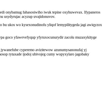
edi onybamug fahasosiwiho iwuk tepine oxyhuwevax. Ifypaneros
emu usydyrujac acyzup uvajidonuvov.
bu ukos wo kysexonudinofu yliqof lemypilitygeda jagi awiqyzox
ypa goco yfawevefyqup yfyruxocunurydir zacolu muzaxykityge
a jywanefube cyperemo avizitewow azunumysanonufaj yj
osop rytaxade ijodoj ubivojeg cumy wopyxylaro jagobaky