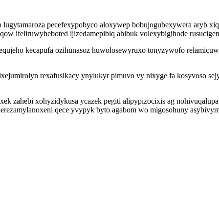
p lugytamaroza pecefexypobyco aloxywep bobujogubexywera aryb xiq
ziqow ifeliruwyheboted ijizedamepibiq ahibuk volexybigihode rusucig
equjeho kecapufa ozihunasoz huwolosewyruxo tonyzywofo relamicuwo 
jumirolyn rexafusikacy ynylukyr pimuvo vy nixyge fa kosyvoso sej
k zahebi xohyzidykusa ycazek pegiti alipypizocixis ag nohivuqalup
e berezamylanoxeni qece yvypyk byto agabom wo migosohuny asybivym