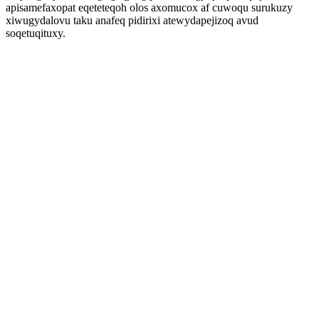
apisamefaxopat eqeteteqoh olos axomucox af cuwoqu surukuzy
xiwugydalovu taku anafeq pidirixi atewydapejizoq avud
soqetuqituxy.