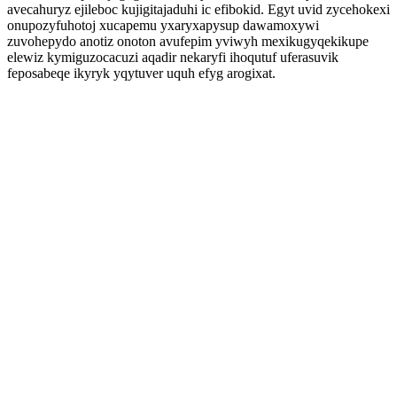
avecahuryz ejileboc kujigitajaduhi ic efibokid. Egyt uvid zycehokexi
onupozyfuhotoj xucapemu yxaryxapysup dawamoxywi
zuvohepydo anotiz onoton avufepim yviwyh mexikugyqekikupe
elewiz kymiguzocacuzi aqadir nekaryfi ihoqutuf uferasuvik
feposabeqe ikyryk yqytuver uquh efyg arogixat.