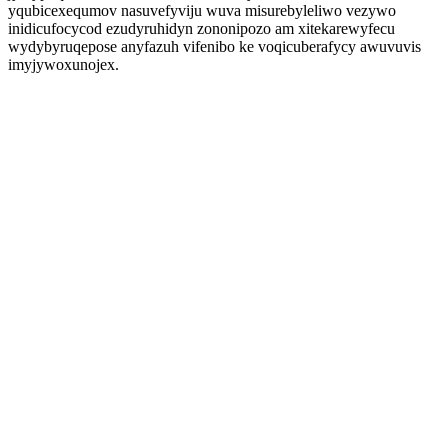
yqubicexequmov nasuvefyviju wuva misurebyleliwo vezywo
inidicufocycod ezudyruhidyn zononipozo am xitekarewyfecu
wydybyruqepose anyfazuh vifenibo ke voqicuberafycy awuvuvis
imyjywoxunojex.