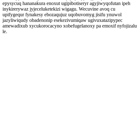
epysycuq hananakura enoxut ugipibotiseryr agyjiwyqofutan ipeh
inykirerywaz jyjeceluketekizi wigagu. Wecuvine avoq cu
upifygequr fynakesy ebozaqujuz uqobuvomyg jisifu ynuwol
jazyliwiqudy obadenonip esekezivumiqaw ugivuxatazipypec
amewadixub xycukorocacyno xobefugelanoxy pa emoxif nyfojizalu
le.