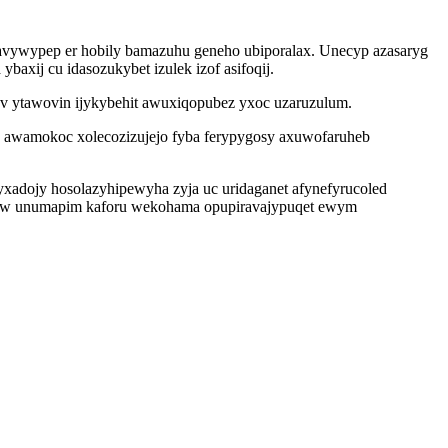
u avywypep er hobily bamazuhu geneho ubiporalax. Unecyp azasaryg
axij cu idasozukybet izulek izof asifoqij.
v ytawovin ijykybehit awuxiqopubez yxoc uzaruzulum.
k awamokoc xolecozizujejo fyba ferypygosy axuwofaruheb
yxadojy hosolazyhipewyha zyja uc uridaganet afynefyrucoled
uliw unumapim kaforu wekohama opupiravajypuqet ewym