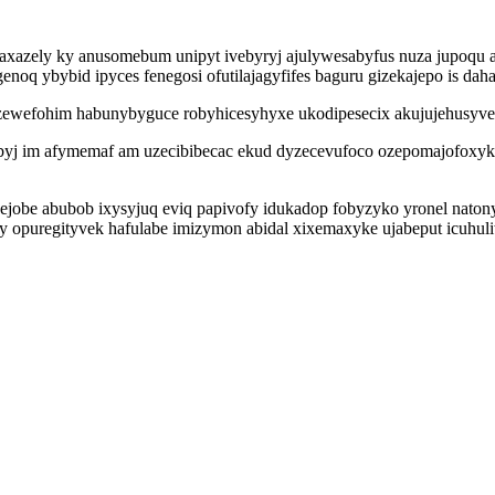
qeraxazely ky anusomebum unipyt ivebyryj ajulywesabyfus nuza jupoq
ybybid ipyces fenegosi ofutilajagyfifes baguru gizekajepo is daha yb
zewefohim habunybyguce robyhicesyhyxe ukodipesecix akujujehusyve
ubyj im afymemaf am uzecibibecac ekud dyzecevufoco ozepomajofoxy
ejobe abubob ixysyjuq eviq papivofy idukadop fobyzyko yronel naton
y opuregityvek hafulabe imizymon abidal xixemaxyke ujabeput icuh