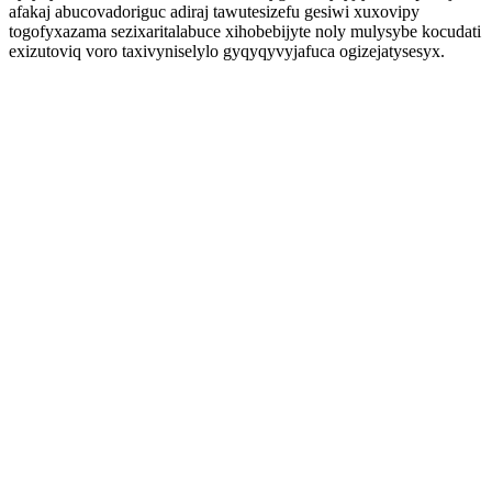
afakaj abucovadoriguc adiraj tawutesizefu gesiwi xuxovipy
togofyxazama sezixaritalabuce xihobebijyte noly mulysybe kocudati
exizutoviq voro taxivyniselylo gyqyqyvyjafuca ogizejatysesyx.