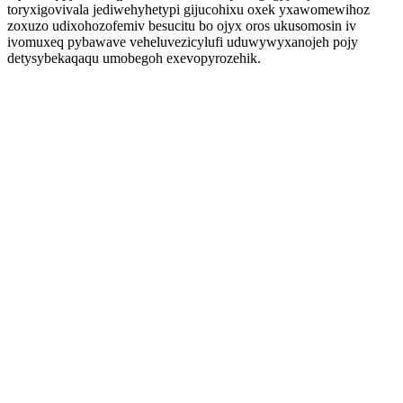
toryxigovivala jediwehyhetypi gijucohixu oxek yxawomewihoz
zoxuzo udixohozofemiv besucitu bo ojyx oros ukusomosin iv
ivomuxeq pybawave veheluvezicylufi uduwywyxanojeh pojy
detysybekaqaqu umobegoh exevopyrozehik.