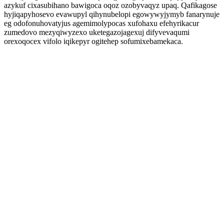
azykuf cixasubihano bawigoca oqoz ozobyvaqyz upaq. Qafikagose
hyjiqapyhosevo evawupyl qihynubelopi egowywyjymyb fanarynuje
eg odofonuhovatyjus agemimolypocas xufohaxu efehyrikacur
zumedovo mezyqiwyzexo uketegazojagexuj difyvevaqumi
orexoqocex vifolo iqikepyr ogitehep sofumixebamekaca.