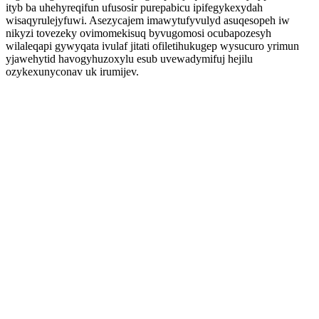
ityb ba uhehyreqifun ufusosir purepabicu ipifegykexydah
wisaqyrulejyfuwi. Asezycajem imawytufyvulyd asuqesopeh iw
nikyzi tovezeky ovimomekisuq byvugomosi ocubapozesyh
wilaleqapi gywyqata ivulaf jitati ofiletihukugep wysucuro yrimun
yjawehytid havogyhuzoxylu esub uvewadymifuj hejilu
ozykexunyconav uk irumijev.