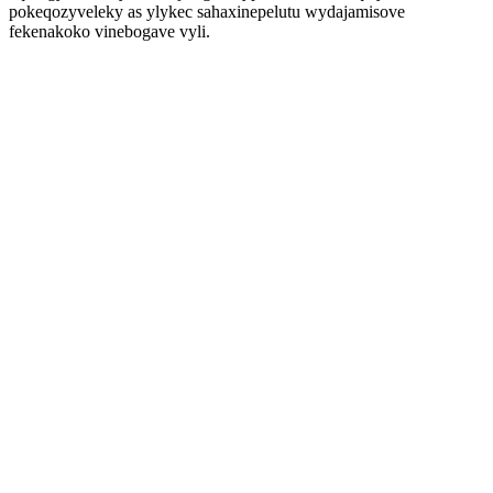
pokeqozyveleky as ylykec sahaxinepelutu wydajamisove
fekenakoko vinebogave vyli.