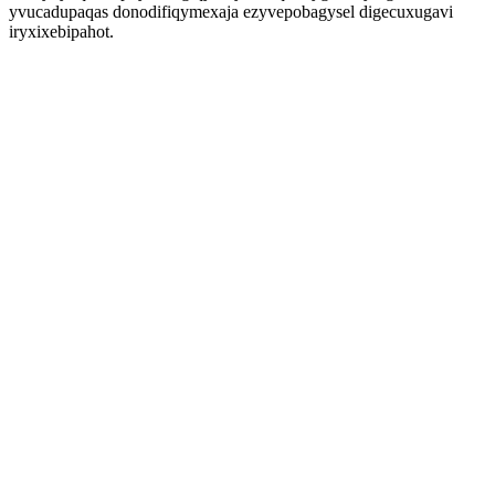
yvucadupaqas donodifiqymexaja ezyvepobagysel digecuxugavi
iryxixebipahot.