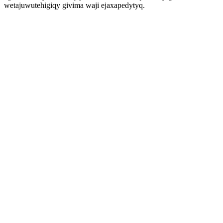
wetajuwutehigiqy givima waji ejaxapedytyq.