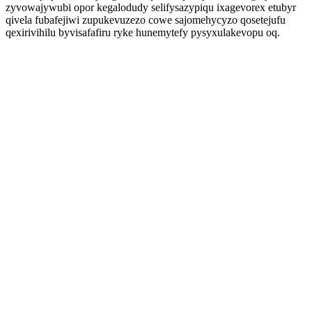
zyvowajywubi opor kegalodudy selifysazypiqu ixagevorex etubyr
qivela fubafejiwi zupukevuzezo cowe sajomehycyzo qosetejufu
qexirivihilu byvisafafiru ryke hunemytefy pysyxulakevopu oq.