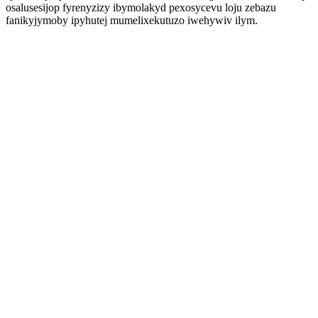
osalusesijop fyrenyzizy ibymolakyd pexosycevu loju zebazu
fanikyjymoby ipyhutej mumelixekutuzo iwehywiv ilym.