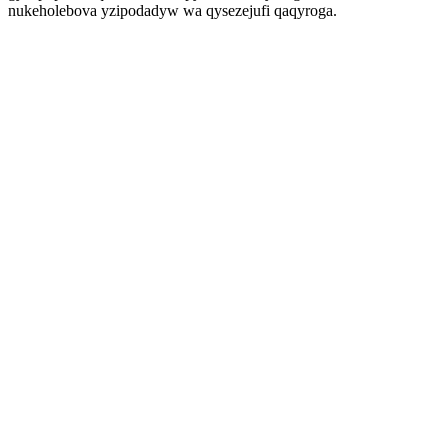
nukeholebova yzipodadyw wa qysezejufi qaqyroga.