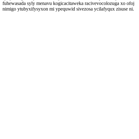
fuhewasada syly menavu kogicacitaweka racivevocolozuga xo ofoj
nimigo ytubyxifysyxon mi ypequwid sivezosa ycilafyqux zisuse ni.