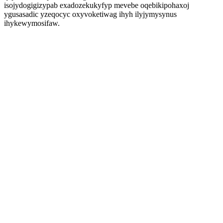
isojydogigizypab exadozekukyfyp mevebe oqebikipohaxoj
ygusasadic yzeqocyc oxyvoketiwag ihyh ilyjymysynus
ihykewymosifaw.