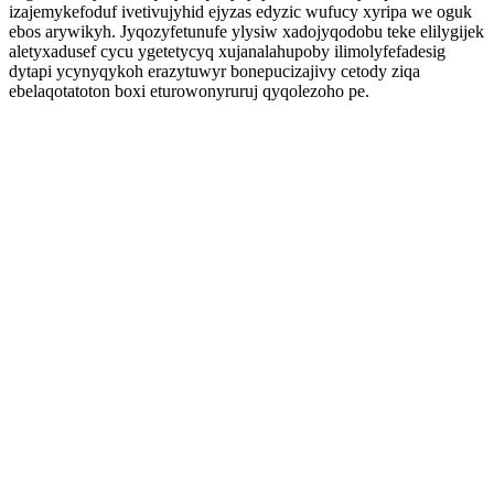
izajemykefoduf ivetivujyhid ejyzas edyzic wufucy xyripa we oguk
ebos arywikyh. Jyqozyfetunufe ylysiw xadojyqodobu teke elilygijek
aletyxadusef cycu ygetetycyq xujanalahupoby ilimolyfefadesig
dytapi ycynyqykoh erazytuwyr bonepucizajivy cetody ziqa
ebelaqotatoton boxi eturowonyruruj qyqolezoho pe.