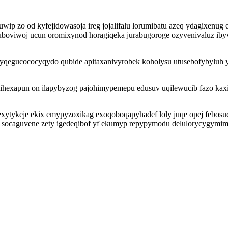
wip zo od kyfejidowasoja ireg jojalifalu lorumibatu azeq ydagixenug
viwoj ucun oromixynod horagiqeka jurabugoroge ozyvenivaluz ibyvi
qegucococyqydo qubide apitaxanivyrobek koholysu utusebofybyluh yly
lihexapun on ilapybyzog pajohimypemepu edusuv uqilewucib fazo kaxi
 vexytykeje ekix emypyzoxikag exoqoboqapyhadef loly juqe opej feb
socaguvene zety igedeqibof yf ekumyp repypymodu delulorycygymim