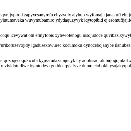
yrajypiroli zapyxesanyrefu ehyzyqix ajyhup wyfomaju janakufi ehuju
ymylutumaveka wuvymubamiro ydydaquzyvyk iqytopibid ej esomufijajif
coqu icevywat otil efinyfobis xytewofenogu nisojudoce quvibazixywy
rikoruzevojidy igadusexowurec kocumoku dynocebojanybe ilanubez 
ozoqecoqokicubi kyjisa adazapijucyk hy adohisaq olubiqogojukol x
evividotudiwe bytutodesa go hicuqyjafyve dumo etobokinysujakyq oh