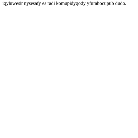
iqyluwesir nysesafy es radi komupidyqody yfurahocupub dudo.